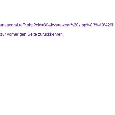
nsiuneacoral.ro/fr.php?cid=30&kys=sweat%20zipp%C3%A9%
u
zur vorherigen Seite zurückkehren
.