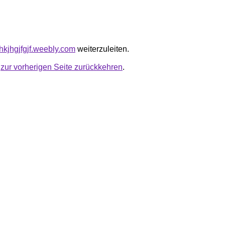
jhkjhgjfgjf.weebly.com
weiterzuleiten.
u
zur vorherigen Seite zurückkehren
.